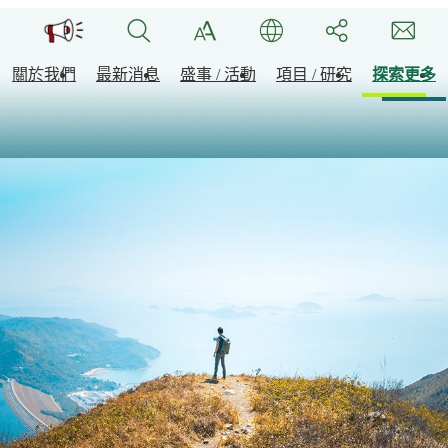
關於我們
最新消息
盛事 / 活動
項目 / 研究
探索更多
大嶼精彩盛事及活動
發展項目
自然保
大嶼山保育基金活動
可持續休閒和康樂設
休閒康
地區民生改善工程
文化故
改善宜居度項目
大嶼概
保育計劃