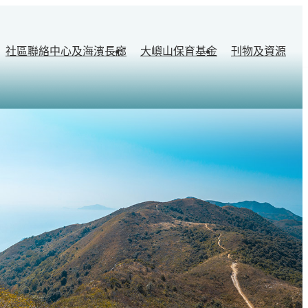
社區聯絡中心及海濱長廊
大嶼山保育基金
刊物及資源
育
東涌社區聯絡中心及海濱長廊
藍圖
施
樂
茶果嶺社區聯絡中心
總綱圖
事
新聞公佈
況及資料
項目報告
刊物
相關連結