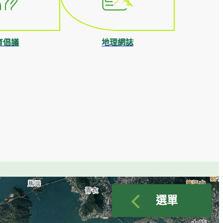
育倡議
地理網誌
選單